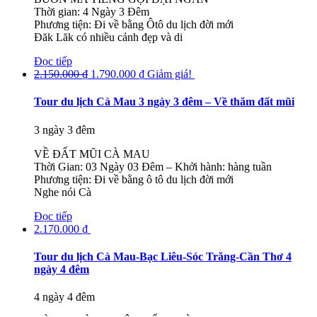
Thời gian: 4 Ngày 3 Đêm
Phương tiện: Đi về bằng Ôtô du lịch đời mới
Đăk Lăk có nhiều cảnh đẹp và di
Đọc tiếp
2.150.000
₫
1.790.000
₫
Giảm giá!
Tour du lịch Cà Mau 3 ngày 3 đêm – Về thăm đất mũi
3 ngày 3 đêm
VỀ ĐẤT MŨI CÀ MAU
Thời Gian: 03 Ngày 03 Đêm – Khởi hành: hàng tuần
Phương tiện: Đi về bằng ô tô du lịch đời mới
Nghe nói Cà
Đọc tiếp
2.170.000
₫
Tour du lịch Cà Mau-Bạc Liêu-Sóc Trăng-Cần Thơ 4
ngày 4 đêm
4 ngày 4 đêm