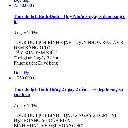
Đọc tiếp
2.350.000
₫
Tour du lịch Bình Định – Quy Nhơn 3 ngày 3 đêm bằng ô
tô
3 ngày 3 đêm
TOUR DU LỊCH BÌNH ĐỊNH – QUY NHƠN 3 NGÀY 3
ĐÊM BẰNG Ô TÔ
TÂY SƠN TAM KIỆT
Thời gian: 3 ngày 3 đêm.
Phương tiện: Đi về bằng
Đọc tiếp
1.250.000
₫
Tour du lịch Bình Hưng 2 ngày 2 đêm – vẻ đẹp hoang sơ
của biển
2 ngày 2 đêm
TOUR DU LỊCH BÌNH HƯNG 2 NGÀY 2 ĐÊM – VẺ
ĐẸP HOANG SƠ CỦA BIỂN
BÌNH HƯNG VẺ ĐẸP HOANG SƠ