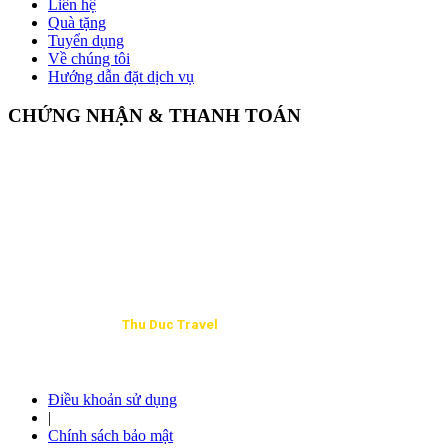
Liên hệ
Quà tặng
Tuyển dụng
Về chúng tôi
Hướng dẫn đặt dịch vụ
CHỨNG NHẬN & THANH TOÁN
Copyright © 2023
Thu Duc Travel
GPKD: 0314.73.69.86 do Sở KHĐT TP. HCM cấp ngày 16/11/2017.
Giấy Phép KDLH: 79-00.64/2019/SDL-GPLH
Điều khoản sử dụng
|
Chính sách bảo mật