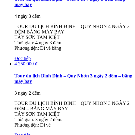
máy bay
4 ngày 3 đêm
TOUR DU LỊCH BÌNH ĐỊNH – QUY NHƠN 4 NGÀY 3
ĐÊM BẰNG MÁY BAY
TÂY SƠN TAM KIỆT
Thời gian: 4 ngày 3 đêm.
Phương tiện: Đi về bằng
Đọc tiếp
4.250.000
₫
Tour du lịch Bình Định – Quy Nhơn 3 ngày 2 đêm – bằng
máy bay
3 ngày 2 đêm
TOUR DU LỊCH BÌNH ĐỊNH – QUY NHƠN 3 NGÀY 2
ĐÊM – BẰNG MÁY BAY
TÂY SƠN TAM KIỆT
Thời gian: 3 ngày 2 đêm.
Phương tiện: Đi về