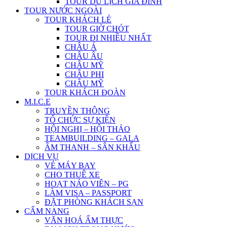
TOUR DU LỊCH GIA ĐÌNH
TOUR NƯỚC NGOÀI
TOUR KHÁCH LẺ
TOUR GIỜ CHÓT
TOUR ĐI NHIỀU NHẤT
CHÂU Á
CHÂU ÂU
CHÂU MỸ
CHÂU PHI
CHÂU MỸ
TOUR KHÁCH ĐOÀN
M.I.C.E
TRUYỀN THÔNG
TỔ CHỨC SỰ KIỆN
HỘI NGHỊ – HỘI THẢO
TEAMBUILDING – GALA
ÂM THANH – SÂN KHẤU
DỊCH VỤ
VÉ MÁY BAY
CHO THUÊ XE
HOẠT NÁO VIÊN – PG
LÀM VISA – PASSPORT
ĐẶT PHÒNG KHÁCH SẠN
CẨM NANG
VĂN HOÁ ẨM THỰC