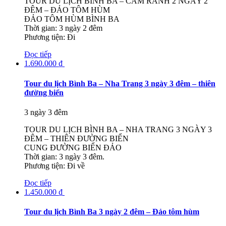
TOUR DU LỊCH BÌNH BA – CAM RANH 2 NGÀY 2
ĐÊM – ĐẢO TÔM HÙM
ĐẢO TÔM HÙM BÌNH BA
Thời gian: 3 ngày 2 đêm
Phương tiện: Đi
Đọc tiếp
1.690.000
₫
Tour du lịch Bình Ba – Nha Trang 3 ngày 3 đêm – thiên
đường biển
3 ngày 3 đêm
TOUR DU LỊCH BÌNH BA – NHA TRANG 3 NGÀY 3
ĐÊM – THIÊN ĐƯỜNG BIỂN
CUNG ĐƯỜNG BIỂN ĐẢO
Thời gian: 3 ngày 3 đêm.
Phương tiện: Đi về
Đọc tiếp
1.450.000
₫
Tour du lịch Bình Ba 3 ngày 2 đêm – Đảo tôm hùm