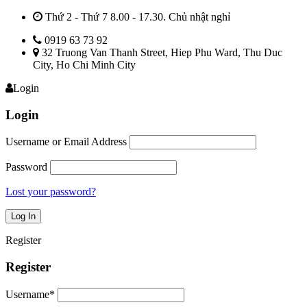
Thứ 2 - Thứ 7 8.00 - 17.30. Chủ nhật nghỉ
0919 63 73 92
32 Truong Van Thanh Street, Hiep Phu Ward, Thu Duc
City, Ho Chi Minh City
Login
Login
Username or Email Address
Password
Lost your password?
Register
Register
Username
*