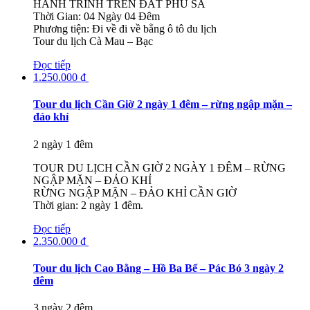
HÀNH TRÌNH TRÊN ĐẤT PHÙ SA
Thời Gian: 04 Ngày 04 Đêm
Phương tiện: Đi về đi về bằng ô tô du lịch
Tour du lịch Cà Mau – Bạc
Đọc tiếp
1.250.000
₫
Tour du lịch Cần Giờ 2 ngày 1 đêm – rừng ngập mặn –
đảo khỉ
2 ngày 1 đêm
TOUR DU LỊCH CẦN GIỜ 2 NGÀY 1 ĐÊM – RỪNG
NGẬP MẶN – ĐẢO KHỈ
RỪNG NGẬP MẶN – ĐẢO KHỈ CẦN GIỜ
Thời gian: 2 ngày 1 đêm.
Đọc tiếp
2.350.000
₫
Tour du lịch Cao Bằng – Hồ Ba Bể – Pác Bó 3 ngày 2
đêm
3 ngày 2 đêm