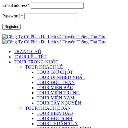
Email address
*
Password
*
TRANG CHỦ
TOUR LỄ – TẾT
TOUR TRONG NƯỚC
TOUR KHÁCH LẺ
TOUR GIỜ CHÓT
TOUR ĐI NHIỀU NHẤT
TOUR ĐỘC THÂN
TOUR MIỀN BẮC
TOUR MIỀN TRUNG
TOUR MIỀN NAM
TOUR TÂY NGUYÊN
TOUR KHÁCH ĐOÀN
TOUR BIỂN ĐẢO
TOUR HỌC SINH
TOUR THUẦN TÚY