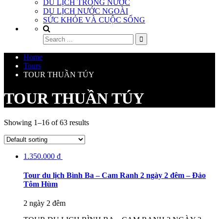
DU LỊCH TRONG NƯỚC
DU LỊCH NƯỚC NGOÀI
SỨC KHỎE VÀ CUỘC SỐNG
Home
Tours
TOUR THUẦN TÚY
TOUR THUẦN TÚY
Showing 1–16 of 63 results
1.350.000
₫
Tour du lịch Bình Ba – Cam Ranh 2 ngày 2 đêm – Đảo
Tôm Hùm
2 ngày 2 đêm