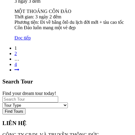
3 ngày 3 đêm
MỘT THOÁNG CÔN ĐẢO
Thời gian: 3 ngày 2 đêm
Phương tiện: Đi về bằng ôtô du lịch đời mới + tàu cao tốc
Côn Đảo luôn mang một vẻ đẹp
Đọc tiếp
1
2
…
4
Search Tour
Find your dream tour today!
Find Tours
LIÊN HỆ
CÔNG TY CP DL VÀ TRUYỀN THÔNG ĐỨC