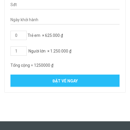
Trẻ em
×
625.000
₫
Người lớn
×
1.250.000
₫
Tổng cộng =
1250000
₫