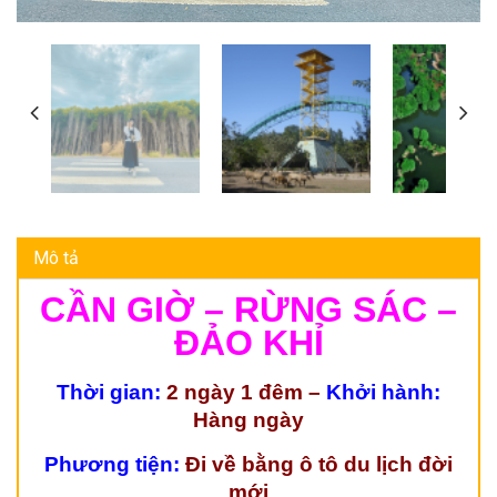
Mô tả
CẦN GIỜ – RỪNG SÁC –
ĐẢO KHỈ
T
h
ờ
i gian
:
2
ngày 1 đêm –
Khởi hành:
Hàng ngày
Ph
ươ
ng ti
ệ
n:
Đi v
ề
b
ằ
ng ô tô du l
ị
ch đ
ờ
i
m
ớ
i