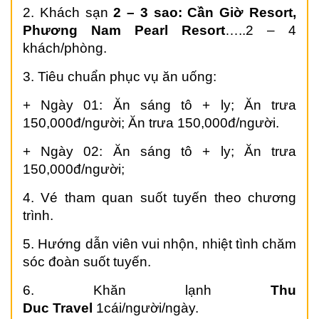
2. Khách sạn
2 – 3 sao:
C
ầ
n Gi
ờ
Resort
,
Ph
ươ
ng Nam Pearl Resort
…..2 – 4
khách/phòng.
3. Tiêu chuẩn phục vụ ăn uống:
+ Ngày 01: Ăn sáng tô + ly; Ăn trưa
150,000đ/người; Ăn trưa 150,000đ/người.
+ Ngày 02: Ăn sáng tô + ly; Ăn trưa
150,000đ/người;
4. Vé tham quan suốt tuyến theo chương
trình.
5. Hướng dẫn viên vui nhộn, nhiệt tình chăm
sóc đoàn suốt tuyến.
6. Khăn lạnh
Thu
Duc
Travel
1cái/người/ngày.