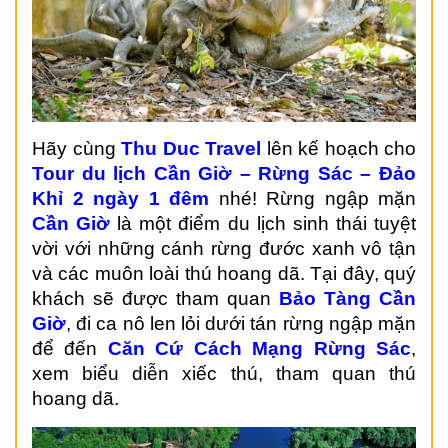
Hãy cùng
Thu Duc Travel
l
ê
n k
ế
ho
ạ
ch cho
Tour du lịch Cần Giờ – Rừng Sác – Đảo
Khỉ 2 ngày 1 đêm
nhé!
R
ừ
ng ng
ậ
p m
ặ
n
C
ầ
n Gi
ờ
là m
ộ
t đi
ể
m du l
ị
ch sinh thái tuy
ệ
t
v
ờ
i v
ớ
i nh
ữ
ng cánh r
ừ
ng đ
ướ
c xanh vô t
ậ
n
và các muôn loài thú hoang dã. T
ạ
i đây, quý
khách s
ẽ
đ
ượ
c tham quan
B
ả
o Tàng C
ầ
n
Gi
ờ
, đi ca nô len l
ỏ
i d
ướ
i tán r
ừ
ng ng
ậ
p m
ặ
n
đ
ể
đ
ế
n
Căn C
ứ
Cách M
ạ
ng R
ừ
ng Sác
,
xem bi
ể
u di
ễ
n xi
ế
c thú, tham quan thú
hoang dã.