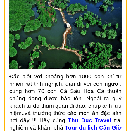
Đ
ặ
c bi
ệ
t v
ớ
i kho
ả
ng h
ơ
n 1000 con kh
ỉ
t
ự
nhiên r
ấ
t tinh ngh
ị
ch, d
ạ
n dĩ v
ớ
i con ng
ườ
i,
cùng h
ơ
n 70 con C
á
S
ấ
u Hoa Cà thu
ầ
n
ch
ủ
ng đang đ
ượ
c b
ả
o t
ồ
n. Ngoài ra quý
khách t
ự
do tham quan đi d
ạ
o, ch
ụ
p
ả
nh l
ư
u
ni
ệ
m..và th
ưở
ng th
ứ
c các món ăn đ
ặ
c s
ả
n
n
ơ
i
đâ
y !!! H
ã
y c
ù
ng
Thu Duc
Travel
tr
ả
i
nghi
ệ
m và khám phá
Tour du lịch Cần Giờ