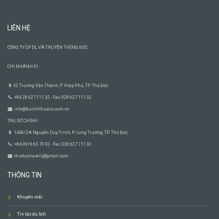
LIÊN HỆ
CÔNG TY CP DL VÀ TRUYỀN THÔNG ĐỨC
CHI NHÁNH 01:
32 Trương Văn Thành, P. Hiệp Phú, TP. Thủ Đức
+84 28 627 111 32 - Fax: 028 627 111 32
info@dulichthuduc.com.vn
TRỤ SỞ CHÍNH:
1446/2A Nguyễn Duy Trinh, P. Long Trường, TP. Thủ Đức
+84 0919 63 73 92 - Fax: 028 627 111 32
thuductravels@gmail.com
THÔNG TIN
Khuyến mãi
Tin tức du lịch