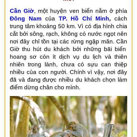
C
ầ
n Gi
ờ
, m
ộ
t huy
ệ
n ven bi
ể
n n
ằ
m
ở
phía
Đông Nam
c
ủ
a
TP. H
ồ
Chí Minh
,
cách
trung tâm kho
ả
ng 50 km. Vì có đ
ị
a hình chia
c
ắ
t b
ở
i sông, r
ạ
ch, không có n
ướ
c ng
ọ
t nên
n
ơ
i
đâ
y ch
ỉ
t
ồ
n t
ạ
i các r
ừ
ng ng
ậ
p măn. C
ầ
n
Gi
ờ
thu hút du khách b
ở
i nh
ữ
ng bãi bi
ể
n
hoang s
ơ
c
ò
n
í
t d
ị
ch v
ụ
du l
ị
ch và thiên
nhiên trong lành, ch
ư
a có s
ự
u
can thi
ệ
p
nhi
ề
u c
ủ
a con ng
ườ
i. Chính vì v
ậ
y, n
ơ
i
đâ
y
đ
ã và
đ
ang
đ
ượ
c nhi
ề
u du khách ch
ọ
n làm
đ
i
ể
m d
ừ
ng ch
â
n cho mình.