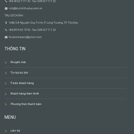
+84 28 627 111 32 - Fax: 028 627 111 32
info@dulichthuduc.com.vn
TRỤ SỞ CHÍNH:
1446/2A Nguyễn Duy Trinh, P. Long Trường, TP. Thủ Đức
+84 0919 63 73 92 - Fax: 028 627 111 32
thuductravels@gmail.com
THÔNG TIN
Khuyến mãi
Tin tức du lịch
Ý kiến khách hàng
Khách hàng thân thiết
Phương thức thanh toán
MENU
Liên hệ