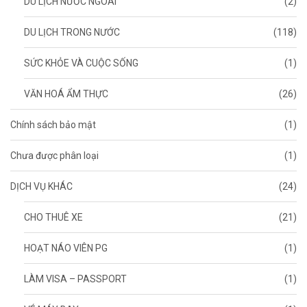
DU LỊCH NƯỚC NGOÀI
(2)
DU LỊCH TRONG NƯỚC
(118)
SỨC KHỎE VÀ CUỘC SỐNG
(1)
VĂN HOÁ ẨM THỰC
(26)
Chính sách bảo mật
(1)
Chưa được phân loại
(1)
DỊCH VỤ KHÁC
(24)
CHO THUÊ XE
(21)
HOẠT NÁO VIÊN PG
(1)
LÀM VISA – PASSPORT
(1)