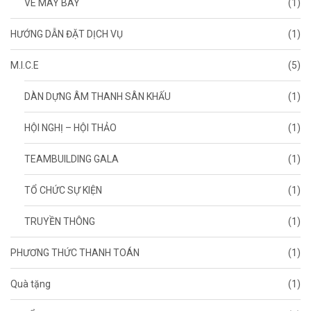
VÉ MÁY BAY
(1)
HƯỚNG DẪN ĐẶT DỊCH VỤ
(1)
M.I.C.E
(5)
DÀN DỰNG ÂM THANH SÂN KHẤU
(1)
HỘI NGHỊ – HỘI THẢO
(1)
TEAMBUILDING GALA
(1)
TỔ CHỨC SỰ KIỆN
(1)
TRUYỀN THÔNG
(1)
PHƯƠNG THỨC THANH TOÁN
(1)
Quà tặng
(1)