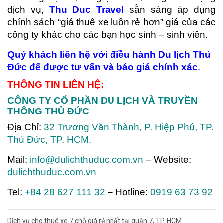
dịch vụ,
Thu Duc Travel
sẵn sàng áp dụng
chính sách “giá thuê xe luôn rẻ hơn” giá của các
công ty khác cho các bạn học sinh – sinh viên.
Quý khách liên hệ v
ớ
i
đ
i
ề
u hành
Du lịch Thủ
Đức
để
đ
ượ
c t
ư
v
ấ
n v
à
b
á
o gi
á
ch
í
nh x
á
c
.
THÔNG TIN LIÊN HỆ:
CÔNG TY CỔ PHẦN DU LỊCH VÀ TRUYỀN
THÔNG THỦ ĐỨC
Địa Chỉ:
32 Trương Văn Thành, P. Hiệp Phú, TP.
Thủ Đức, TP. HCM.
Mail:
info@dulichthuduc.com.vn
– Website:
dulichthuduc.com.vn
Tel:
+84 28 627 111 32
– Hotline:
0919 63 73 92
Dịch vụ cho thuê xe 7 chỗ giá rẻ nhất tại quận 7, TP. HCM