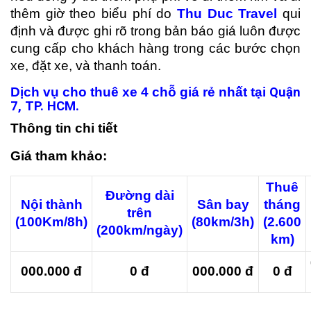
thêm giờ theo biểu phí do
Thu Duc Travel
qui
định và được ghi rõ trong bản báo giá luôn được
cung cấp cho khách hàng trong các bước chọn
xe, đặt xe, và thanh toán.
D
ị
ch v
ụ
cho
thu
ê
xe 4 ch
ỗ
gi
á
r
ẻ
nh
ấ
t t
ạ
i
Quận
7,
TP. HCM
.
Thông tin chi ti
ế
t
Giá tham kh
ả
o:
Thuê
Đ
ườ
ng d
à
i
N
ộ
i th
à
nh
Sân bay
tháng
tr
ê
n
(100Km/8h)
(80km/3h)
(2.600
(200km/ngày)
km)
000.000 đ
0 đ
000.000 đ
0 đ