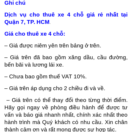
Ghi chú
D
ị
ch v
ụ
cho
thu
ê
xe 4 ch
ỗ
gi
á
r
ẻ
nh
ấ
t t
ạ
i
Quận 7, TP. HCM
.
Giá cho thuê xe 4 ch
ỗ
:
– Giá được niêm yên trên bảng ở trên.
– Giá trên đã bao gồm xăng dầu, cầu đường,
bến bãi và lương lái xe.
– Chưa bao gồm thuế VAT 10%.
– Giá trên áp dụng cho 2 chiều đi và về.
– Giá trên có thể thay đổi theo từng thời điểm.
Hãy gọi ngay về phòng điều hành để được tư
vấn và báo giá nhanh nhất, chính xác nhất theo
hành trình mà Quý khách có nhu cầu. Xin chân
thành cảm ơn và rất mong được sự hợp tác.