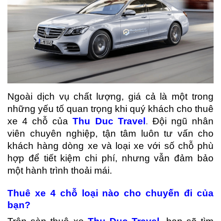
Ngoài dịch vụ chất lượng, giá cả là một trong
những yếu tố quan trọng khi quý khách cho thuê
xe 4 chỗ của
Thu Duc Travel
.
Đội ngũ nhân
viên chuyên nghiệp, tận tâm luôn tư vấn cho
khách hàng dòng xe và loại xe với số chỗ phù
hợp để tiết kiệm chi phí, nhưng vẫn đảm bảo
một hành trình thoải mái.
Thuê xe 4 ch
ỗ
lo
ạ
i nào cho chuy
ế
n đi c
ủ
a
b
ạ
n?