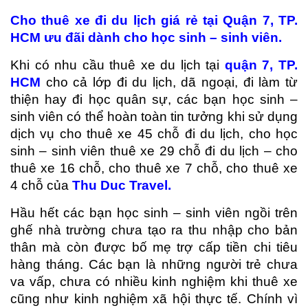
Cho thuê xe đi du l
ị
ch giá r
ẻ
t
ạ
i Quận 7, TP.
HCM ưu đãi dành cho
h
ọ
c sinh – sinh viên.
Khi có nhu cầu thuê xe du lịch tại
quận 7, TP.
HCM
cho cả lớp đi du lịch, dã ngoại, đi làm từ
thiện hay đi học quân sự, các bạn học sinh –
sinh viên có thể hoàn toàn tin tưởng khi sử dụng
dịch vụ cho thuê xe 45 chỗ đi du lịch, cho học
sinh – sinh viên thuê xe 29 chỗ đi du lịch – cho
thuê xe 16 chỗ, cho thuê xe 7 chỗ, cho thuê xe
4 chỗ của
Thu Duc Travel
.
Hầu hết các bạn học sinh – sinh viên ngồi trên
ghế nhà trường chưa tạo ra thu nhập cho bản
thân mà còn được bố mẹ trợ cấp tiền chi tiêu
hàng tháng. Các bạn là những người trẻ chưa
va vấp, chưa có nhiều kinh nghiệm khi thuê xe
cũng như kinh nghiệm xã hội thực tế. Chính vì