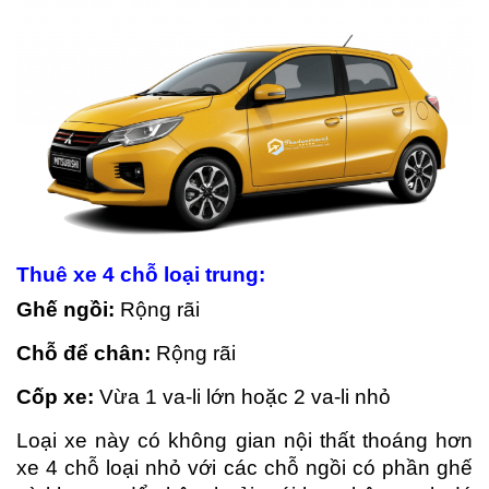
Thuê xe 4 ch
ỗ
lo
ạ
i trung:
Gh
ế
ng
ồ
i:
Rộng rãi
Ch
ỗ
đ
ể
ch
â
n:
Rộng rãi
C
ố
p xe:
Vừa 1 va-li lớn hoặc 2 va-li nhỏ
Loại xe này có không gian nội thất thoáng hơn
xe 4 chỗ loại nhỏ với các chỗ ngồi có phần ghế