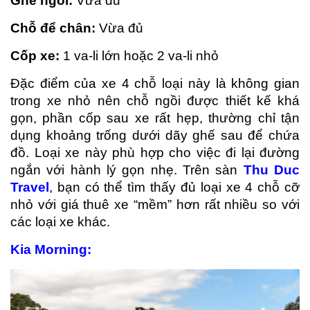
Gh
ế
ng
ồ
i:
Vừa đủ
Ch
ỗ
đ
ể
ch
â
n:
Vừa đủ
C
ố
p xe:
1 va-li lớn hoặc 2 va-li nhỏ
Đặc điểm của xe 4 chỗ loại này là không gian
trong xe nhỏ nên chỗ ngồi được thiết kế khá
gọn, phần cốp sau xe rất hẹp, thường chỉ tận
dụng khoảng trống dưới dãy ghế sau để chứa
đồ. Loại xe này phù hợp cho việc đi lại đường
ngắn với hành lý gọn nhẹ. Trên sàn
Thu Duc
Travel
, bạn có thể tìm thấy đủ loại xe 4 chỗ cỡ
nhỏ với giá thuê xe “mềm” hơn rất nhiều so với
các loại xe khác.
Kia Morning: