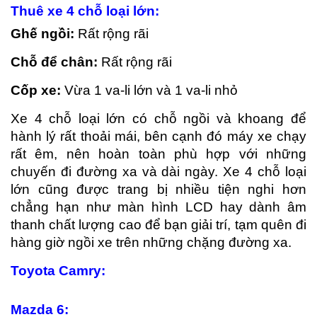
Thuê xe 4 ch
ỗ
lo
ạ
i l
ớ
n:
Gh
ế
ng
ồ
i:
Rất rộng rãi
Ch
ỗ
đ
ể
ch
â
n:
Rất rộng rãi
C
ố
p xe:
Vừa 1 va-li lớn và 1 va-li nhỏ
Xe 4 chỗ loại lớn có chỗ ngồi và khoang để
hành lý rất thoải mái, bên cạnh đó máy xe chạy
rất êm, nên hoàn toàn phù hợp với những
chuyến đi đường xa và dài ngày. Xe 4 chỗ loại
lớn cũng được trang bị nhiều tiện nghi hơn
chẳng hạn như màn hình LCD hay dành âm
thanh chất lượng cao để bạn giải trí, tạm quên đi
hàng giờ ngồi xe trên những chặng đường xa.
Toyota
Camry:
Mazda 6: