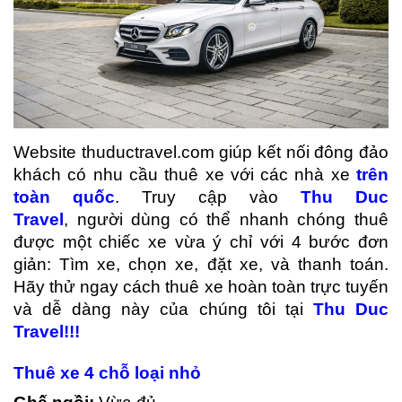
Website thuductravel.com giúp kết nối đông đảo
khách có nhu cầu thuê xe với các nhà xe
trên
toàn qu
ố
c
. Truy cập vào
Thu Duc
Travel
, người dùng có thể nhanh chóng thuê
được một chiếc xe vừa ý chỉ với 4 bước đơn
giản: Tìm xe, chọn xe, đặt xe, và thanh toán.
Hãy thử ngay cách thuê xe hoàn toàn trực tuyến
và dễ dàng này của chúng tôi tại
Thu Duc
Travel
!!!
Thuê xe 4 ch
ỗ
lo
ạ
i nh
ỏ