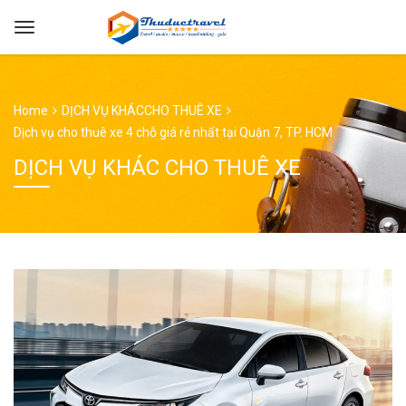
Home
DỊCH VỤ KHÁC
CHO THUÊ XE
Dịch vụ cho thuê xe 4 chỗ giá rẻ nhất tại Quận 7, TP. HCM
DỊCH VỤ KHÁC CHO THUÊ XE