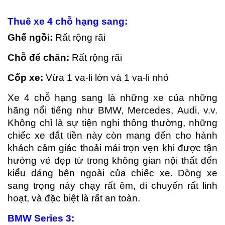
Thuê xe 4 ch
ỗ
h
ạ
ng sang:
Gh
ế
ng
ồ
i:
Rất rộng rãi
Ch
ỗ
đ
ể
ch
â
n:
Rất rộng rãi
C
ố
p xe:
Vừa 1 va-li lớn và 1 va-li nhỏ
Xe 4 chỗ hạng sang là những xe của những
hãng nổi tiếng như BMW, Mercedes, Audi, v.v.
Không chỉ là sự tiện nghi thông thường, những
chiếc xe đắt tiền này còn mang đến cho hành
khách cảm giác thoải mái trọn vẹn khi được tận
hưởng vẻ đẹp từ trong không gian nội thất đến
kiểu dáng bên ngoài của chiếc xe. Dòng xe
sang trọng này chạy rất êm, di chuyển rất linh
hoạt, và đặc biệt là rất an toàn.
BMW
Series 3: